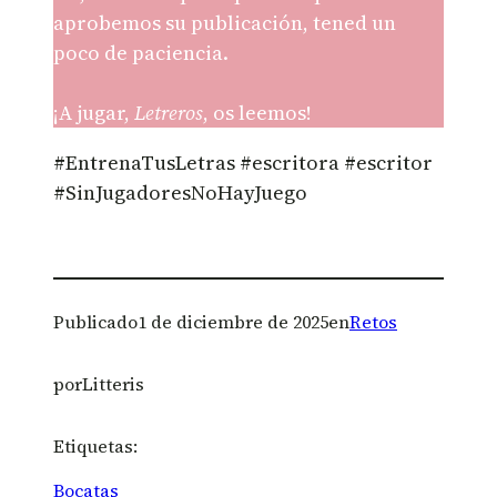
aprobemos su publicación, tened un
poco de paciencia.
¡A jugar,
Letreros
, os leemos!
#EntrenaTusLetras #escritora #escritor
#SinJugadoresNoHayJuego
Publicado
1 de diciembre de 2025
en
Retos
por
Litteris
Etiquetas:
Bocatas