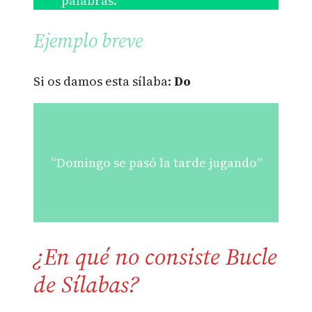
palabras.
Ejemplo breve
Si os damos esta sílaba:
Do
“Domingo se pasó la tarde jugando”
¿En qué no consiste Bucle
de Sílabas?