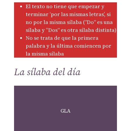
El texto no tiene que empezar y
terminar ‘por las mismas letras’, si
no por la misma sílaba (”Do” es una
sílaba y “Dos” es otra sílaba distinta)
No se trata de que la primera
palabra y la última comiencen por
la misma sílaba
La sílaba del día
GLA