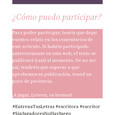
¿Cómo puedo participar?
Para poder participar, tenéis que dejar
vuestro relato en los comentarios de
este artículo. Si habéis participado
anteriormente en esta web, el texto se
publicará (casi) al momento. De no ser
así, tendréis que esperar a que
aprobemos su publicación, tened un
poco de paciencia.
¡A jugar,
Letreros
, os leemos!
#EntrenaTusLetras #escritora #escritor
#SinJugadoresNoHayJuego