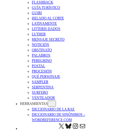
FLASHBACK
GUÍA TURÍSTICO
GUIRI
HELADO AL CORTE
LATINAMENTE
LITTERIS DADOS
LUTHER
MENSAJE SECRETO
NOTICIÓN
OBSTINATO
PALABROS
PEREGRINO
POSTAL
PROCESIÓN
QUÉ PERSONAJE
SAMPLER
SERPENTINA
SURFERO
VENTILADOR
HERRAMIENTAS
DICCIONARIO DE LA RAE
DICCIONARIO DE SINÓNIMOS –
WORDREFERENCE.COM
X
BLUESKY
HTTPS://WWW.IN
CORREO ELECTRÓNICO