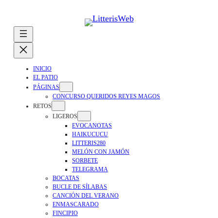
Saltar
al
contenido
INICIO
EL PATIO
PÁGINAS
CONCURSO QUERIDOS REYES MAGOS
RETOS
LIGEROS
EVOCANOTAS
HAIKUCUCU
LITTERIS280
MELÓN CON JAMÓN
SORBETE
TELEGRAMA
BOCATAS
BUCLE DE SÍLABAS
CANCIÓN DEL VERANO
ENMASCARADO
FINCIPIO