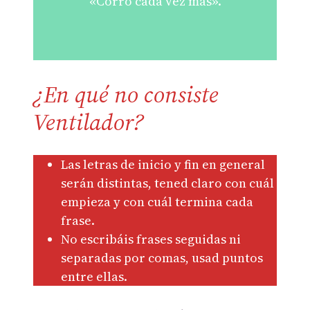
«Corro cada vez más».
¿En qué no consiste
Ventilador?
Las letras de inicio y fin en general
serán distintas, tened claro con cuál
empieza y con cuál termina cada
frase.
No escribáis frases seguidas ni
separadas por comas, usad puntos
entre ellas.