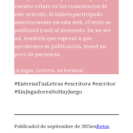
vuestro relato en los comentarios de
este artículo. Si habéis participado
anteriormente en esta web, el texto se
publicará (casi) al momento. De no ser
así, tendréis que esperar a que
aprobemos su publicación, tened un
poco de paciencia.
¡A jugar,
Letreros
, os leemos!
#EntrenaTusLetras #escritora #escritor
#SinJugadoresNoHayJuego
Publicado
3 de septiembre de 2025
en
Retos