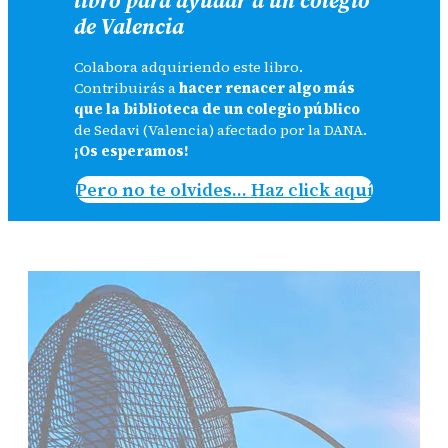
de Valencia
Colabora adquiriendo este libro.
Contribuirás a
hacer renacer algo más
que la biblioteca de un colegio público
de Sedavi (Valencia) afectado por la DANA.
¡Os esperamos!
Pero no te olvides… Haz click aquí