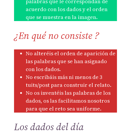
palabras que le correspondan de
acuerdo con los dados y el orden
que se muestra en la imagen.
¿En qué no consiste ?
No alteréis el orden de aparición de
las palabras que se han asignado
con los dados.
No escribáis más ni menos de 3
tuits/post para construir el relato.
No os inventéis las palabras de los
dados, os las facilitamos nosotros
para que el reto sea uniforme.
Los dados del día