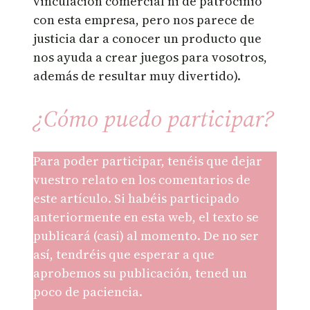
vinculación comercial ni de patrocinio
con esta empresa, pero nos parece de
justicia dar a conocer un producto que
nos ayuda a crear juegos para vosotros,
además de resultar muy divertido).
¿Cómo puedo participar?
Para poder participar, tenéis que dejar
vuestro relato en los comentarios de
este artículo. Si habéis participado
anteriormente en esta web, el texto se
publicará (casi) al momento. De no ser
así, tendréis que esperar a que
aprobemos su publicación, tened un
poco de paciencia.