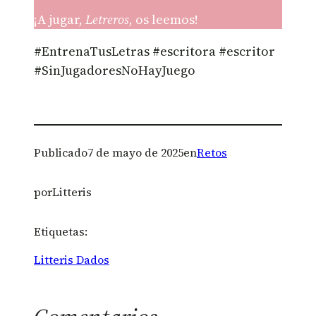
¡A jugar,
Letreros
, os leemos!
#EntrenaTusLetras #escritora #escritor
#SinJugadoresNoHayJuego
Publicado
7 de mayo de 2025
en
Retos
por
Litteris
Etiquetas:
Litteris Dados