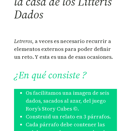
la casa de los Litteris
Dados
Letreros
, a veces es necesario recurrir a
elementos externos para poder definir
un reto. Y esta es una de esas ocasiones.
¿En qué consiste ?
Os facilitamos una imagen de seis
dados, sacados al azar, del juego
Rory’s Story Cubes ©.
Construid un relato en 3 párrafos.
Cada párrafo debe contener las