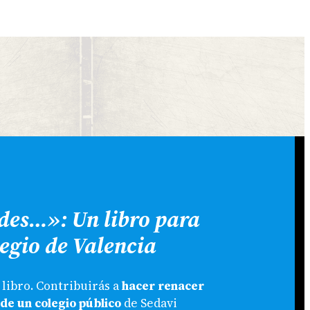
//WWW.INSTAGRAM.COM/LITTERISWEB/
LECTRÓNICO
ides…»: Un libro para
egio de Valencia
libro. Contribuirás a
hacer renacer
 de un colegio público
de Sedavi