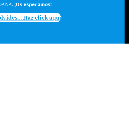
 DANA.
¡Os esperamos!
olvides… Haz click aquí