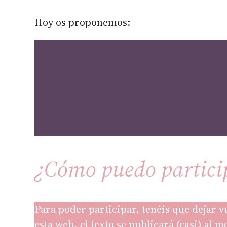
Hoy os proponemos:
¿Cómo puedo partici
Para poder participar, tenéis que dejar v
esta web, el texto se publicará (casi) al