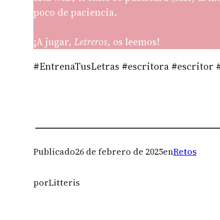
poco de paciencia.
¡A jugar,
Letreros
, os leemos!
#EntrenaTusLetras #escritora #escritor
Publicado
26 de febrero de 2025
en
Retos
por
Litteris