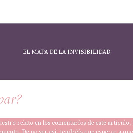
EL MAPA DE LA INVISIBILIDAD
par?
uestro relato en los comentarios de este artículo
 momento. De no ser así, tendréis que esperar a q