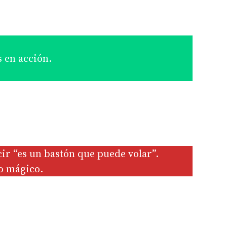
s en acción.
cir “es un bastón que puede volar”.
o mágico.