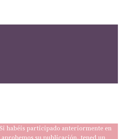
. Si habéis participado anteriormente en
ue aprobemos su publicación, tened un