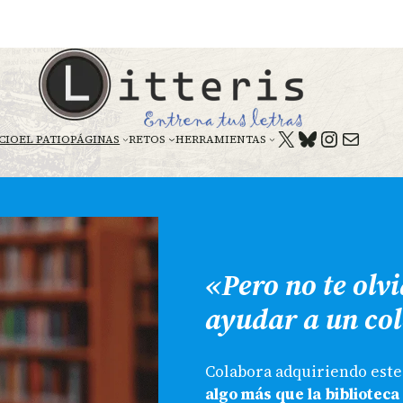
X
BLUESKY
HTTPS:
CORREO E
CIO
EL PATIO
PÁGINAS
RETOS
HERRAMIENTAS
«Pero no te olv
ayudar a un col
Colabora adquiriendo este 
algo más que la biblioteca