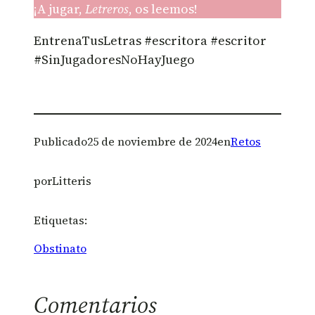
¡A jugar,
Letreros
, os leemos!
EntrenaTusLetras #escritora #escritor
#SinJugadoresNoHayJuego
Publicado
25 de noviembre de 2024
en
Retos
por
Litteris
Etiquetas:
Obstinato
Comentarios