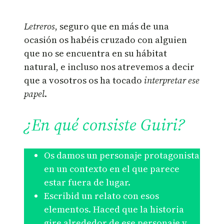
Letreros
, seguro que en más de una
ocasión os habéis cruzado con alguien
que no se encuentra en su hábitat
natural, e incluso nos atrevemos a decir
que a vosotros os ha tocado
interpretar ese
papel
.
¿En qué consiste Guiri?
Os damos un personaje protagonista
en un contexto en el que parece
estar fuera de lugar.
Escribid un relato con esos
elementos. Haced que la historia
gire alrededor de ese personaje y