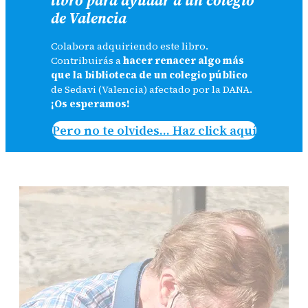
de Valencia
Colabora adquiriendo este libro.
Contribuirás a
hacer renacer algo más
que la biblioteca de un colegio público
de Sedavi (Valencia) afectado por la DANA.
¡Os esperamos!
Pero no te olvides… Haz click aquí