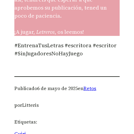
aprobemos su publicación, tened un
poco de paciencia.
¡A jugar,
Letreros
, os leemos!
#EntrenaTusLetras #escritora #escritor
#SinJugadoresNoHayJuego
Publicado
6 de mayo de 2025
en
Retos
por
Litteris
Etiquetas:
Guiri