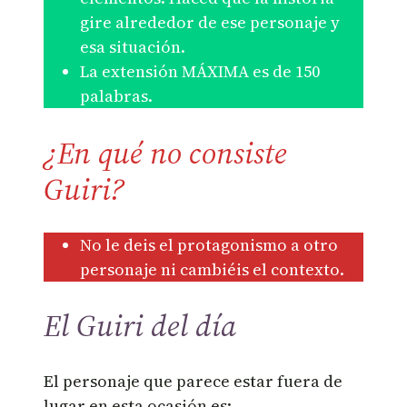
gire alrededor de ese personaje y
esa situación.
La extensión MÁXIMA es de 150
palabras.
¿En qué no consiste
Guiri?
No le deis el protagonismo a otro
personaje ni cambiéis el contexto.
El Guiri del día
El personaje que parece estar fuera de
lugar en esta ocasión es: