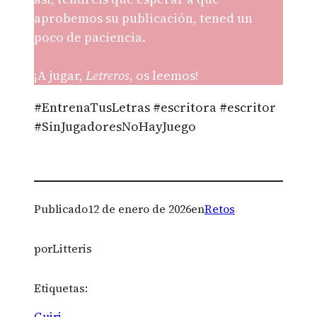
aprobemos su publicación, tened un
poco de paciencia.
¡A jugar,
Letreros
, os leemos!
#EntrenaTusLetras #escritora #escritor
#SinJugadoresNoHayJuego
Publicado
12 de enero de 2026
en
Retos
por
Litteris
Etiquetas:
Guiri