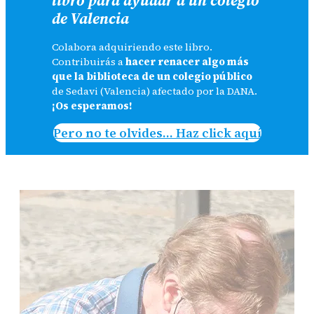
de Valencia
Colabora adquiriendo este libro.
Contribuirás a
hacer renacer algo más
que la biblioteca de un colegio público
de Sedavi (Valencia) afectado por la DANA.
¡Os esperamos!
Pero no te olvides… Haz click aquí