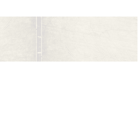
//WWW.INSTAGRAM.COM/LITTERISWEB/
LECTRÓNICO