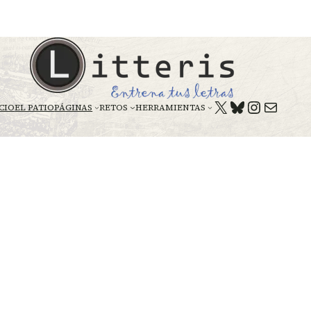
X
BLUESKY
HTTPS:
CORREO E
CIO
EL PATIO
PÁGINAS
RETOS
HERRAMIENTAS