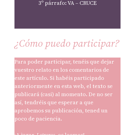
3º párrafo: VA – CRUCE
¿Cómo puedo participar?
Para poder participar, tenéis que dejar
vuestro relato en los comentarios de
este artículo. Si habéis participado
anteriormente en esta web, el texto se
publicará (casi) al momento. De no ser
así, tendréis que esperar a que
aprobemos su publicación, tened un
poco de paciencia.
¡A jugar,
Letreros
, os leemos!