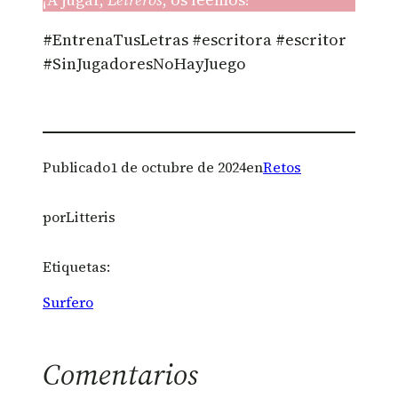
#EntrenaTusLetras #escritora #escritor
#SinJugadoresNoHayJuego
Publicado
1 de octubre de 2024
en
Retos
por
Litteris
Etiquetas:
Surfero
Comentarios