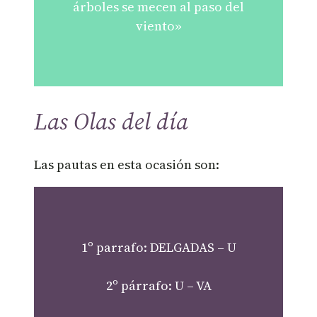
árboles se mecen al paso del
viento»
Las Olas del día
Las pautas en esta ocasión son:
1º parrafo: DELGADAS – U
2º párrafo: U – VA