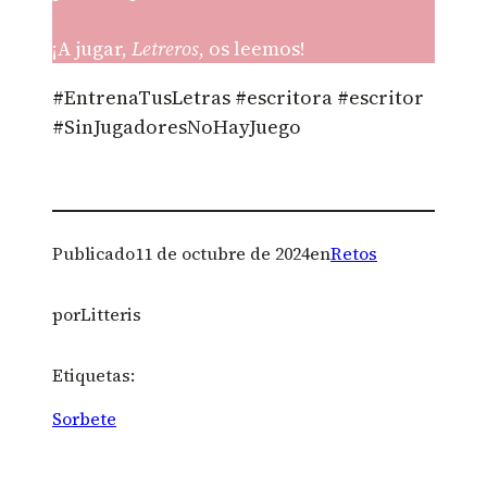
¡A jugar,
Letreros
, os leemos!
#EntrenaTusLetras #escritora #escritor
#SinJugadoresNoHayJuego
Publicado
11 de octubre de 2024
en
Retos
por
Litteris
Etiquetas:
Sorbete