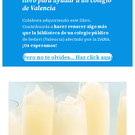
de Valencia
Colabora adquiriendo este libro.
Contribuirás a
hacer renacer algo más
que la biblioteca de un colegio público
de Sedavi (Valencia) afectado por la DANA.
¡Os esperamos!
Pero no te olvides… Haz click aquí