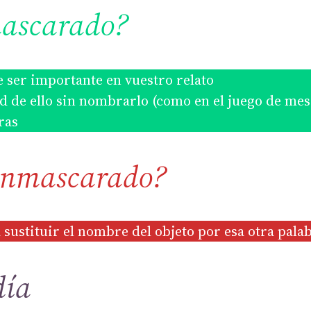
mascarado?
 ser importante en vuestro relato
d de ello sin nombrarlo (como en el juego de mesa
ras
 Enmascarado?
a sustituir el nombre del objeto por esa otra pala
día