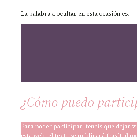
La palabra a ocultar en esta ocasión es:
¿Cómo puedo partici
Para poder participar, tenéis que dejar v
esta web, el texto se publicará (casi) al