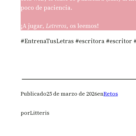
poco de paciencia.
¡A jugar,
Letreros
, os leemos!
#EntrenaTusLetras #escritora #escritor
Publicado
25 de marzo de 2026
en
Retos
por
Litteris