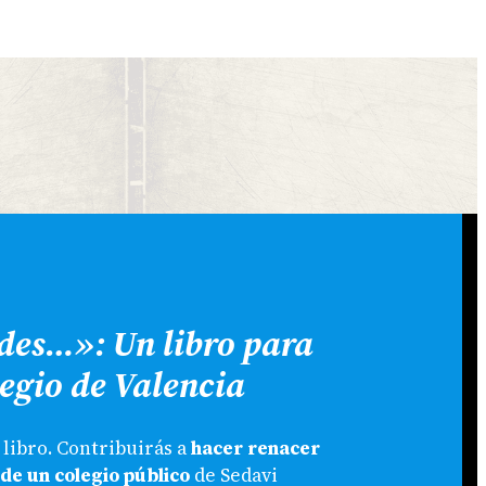
//WWW.INSTAGRAM.COM/LITTERISWEB/
LECTRÓNICO
ides…»: Un libro para
egio de Valencia
libro. Contribuirás a
hacer renacer
 de un colegio público
de Sedavi