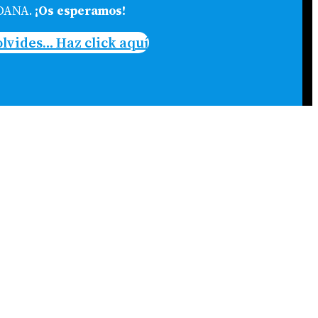
 DANA.
¡Os esperamos!
olvides… Haz click aquí