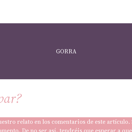
GORRA
par?
uestro relato en los comentarios de este artículo
 momento. De no ser así, tendréis que esperar a q