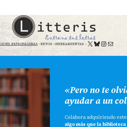
X
BLUESKY
HTTPS:
CORREO E
CIO
EL PATIO
PÁGINAS
RETOS
HERRAMIENTAS
«Pero no te olv
ayudar a un col
Colabora adquiriendo este 
algo más que la biblioteca