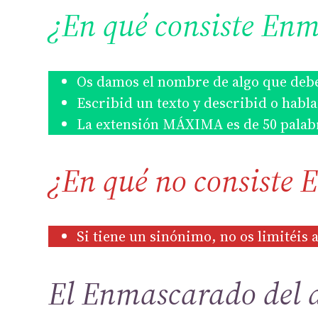
¿En qué consiste En
Os damos el nombre de algo que debe
Escribid un texto y describid o habla
La extensión MÁXIMA es de 50 palab
¿En qué no consiste
Si tiene un sinónimo, no os limitéis 
El Enmascarado del 