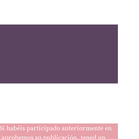
. Si habéis participado anteriormente en
ue aprobemos su publicación, tened un