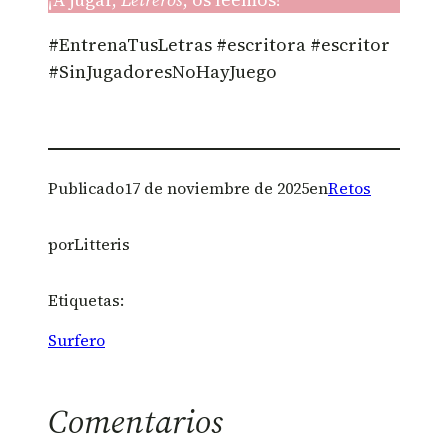
#EntrenaTusLetras #escritora #escritor
#SinJugadoresNoHayJuego
Publicado
17 de noviembre de 2025
en
Retos
por
Litteris
Etiquetas:
Surfero
Comentarios