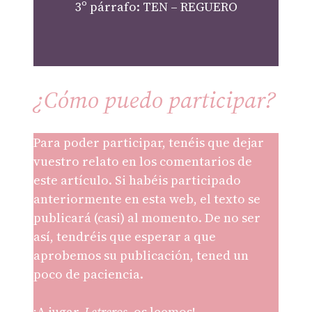
3º párrafo: TEN – REGUERO
¿Cómo puedo participar?
Para poder participar, tenéis que dejar
vuestro relato en los comentarios de
este artículo. Si habéis participado
anteriormente en esta web, el texto se
publicará (casi) al momento. De no ser
así, tendréis que esperar a que
aprobemos su publicación, tened un
poco de paciencia.
¡A jugar,
Letreros
, os leemos!