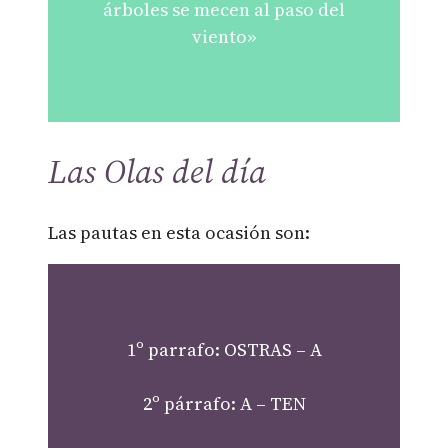
árboles se mecen al paso del
viento»
Las Olas del día
Las pautas en esta ocasión son:
1º parrafo: OSTRAS – A
2º párrafo: A – TEN