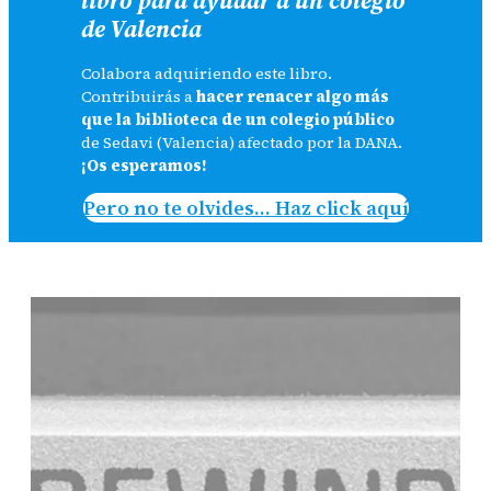
de Valencia
Colabora adquiriendo este libro.
Contribuirás a
hacer renacer algo más
que la biblioteca de un colegio público
de Sedavi (Valencia) afectado por la DANA.
¡Os esperamos!
Pero no te olvides… Haz click aquí