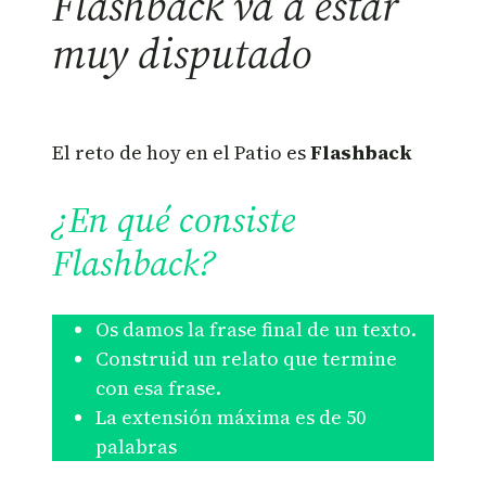
Flashback va a estar
muy disputado
El reto de hoy en el Patio es
Flashback
¿En qué consiste
Flashback?
Os damos la frase final de un texto.
Construid un relato que termine
con esa frase.
La extensión máxima es de 50
palabras