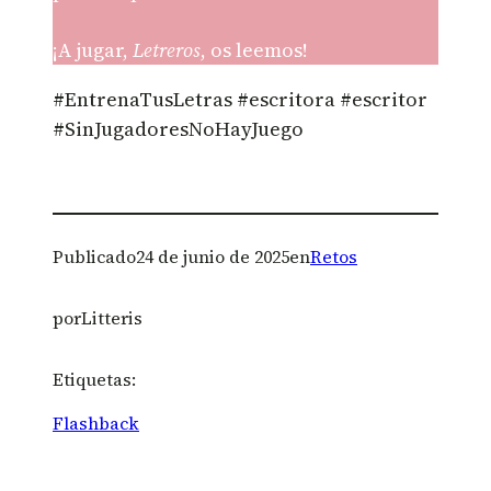
¡A jugar,
Letreros
, os leemos!
#EntrenaTusLetras #escritora #escritor
#SinJugadoresNoHayJuego
Publicado
24 de junio de 2025
en
Retos
por
Litteris
Etiquetas:
Flashback