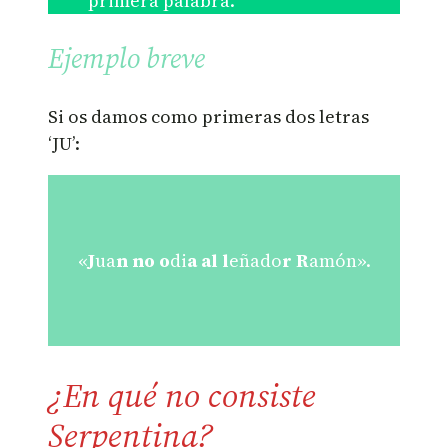
primera palabra.
Ejemplo breve
Si os damos como primeras dos letras
‘JU’:
«
J
ua
n
no
o
di
a
al
l
eñado
r
R
amón».
¿En qué no consiste
Serpentina?