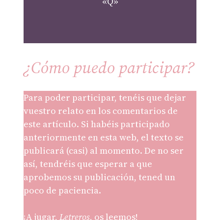
«Q»
¿Cómo puedo participar?
Para poder participar, tenéis que dejar
vuestro relato en los comentarios de
este artículo. Si habéis participado
anteriormente en esta web, el texto se
publicará (casi) al momento. De no ser
así, tendréis que esperar a que
aprobemos su publicación, tened un
poco de paciencia.
¡A jugar,
Letreros
, os leemos!