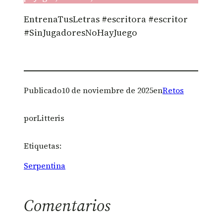
EntrenaTusLetras #escritora #escritor
#SinJugadoresNoHayJuego
Publicado
10 de noviembre de 2025
en
Retos
por
Litteris
Etiquetas:
Serpentina
Comentarios