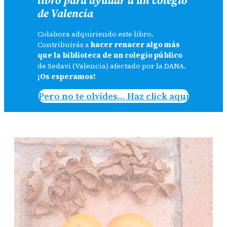
de Valencia
Colabora adquiriendo este libro.
Contribuirás a
hacer renacer algo más
que la biblioteca de un colegio público
de Sedavi (Valencia) afectado por la DANA.
¡Os esperamos!
Pero no te olvides… Haz click aquí