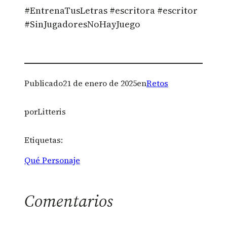
#EntrenaTusLetras #escritora #escritor
#SinJugadoresNoHayJuego
Publicado
21 de enero de 2025
en
Retos
por
Litteris
Etiquetas:
Qué Personaje
Comentarios