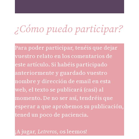
¿Cómo puedo participar?
Para poder participar, tenéis que dejar
vuestro relato en los comentarios de
este artículo. Si habéis participado
anteriormente y guardado vuestro
nombre y dirección de email en esta
web, el texto se publicará (casi) al
momento. De no ser así, tendréis que
esperar a que aprobemos su publicación,
tened un poco de paciencia.
¡A jugar,
Letreros
, os leemos!