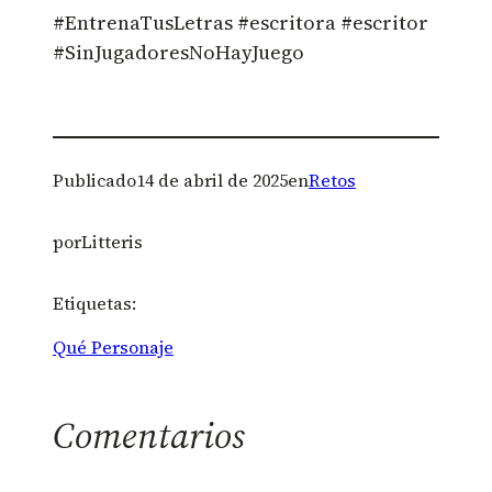
#EntrenaTusLetras #escritora #escritor
#SinJugadoresNoHayJuego
Publicado
14 de abril de 2025
en
Retos
por
Litteris
Etiquetas:
Qué Personaje
Comentarios