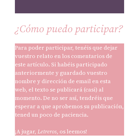
¿Cómo puedo participar?
Para poder participar, tenéis que dejar
vuestro relato en los comentarios de
este artículo. Si habéis participado
anteriormente y guardado vuestro
nombre y dirección de email en esta
web, el texto se publicará (casi) al
momento. De no ser así, tendréis que
esperar a que aprobemos su publicación,
tened un poco de paciencia.
¡A jugar,
Letreros
, os leemos!