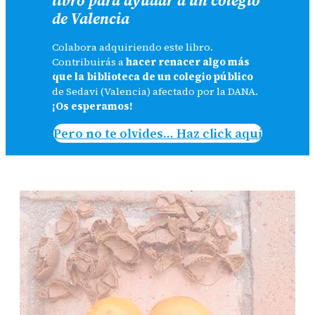
de Valencia
Colabora adquiriendo este libro.
Contribuirás a
hacer renacer algo más
que la biblioteca de un colegio público
de Sedavi (Valencia) afectado por la DANA.
¡Os esperamos!
Pero no te olvides… Haz click aquí