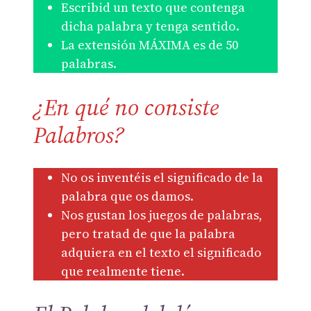
Escribid un texto que contenga
dicha palabra y tenga sentido.
La extensión MÁXIMA es de 50
palabras.
¿En qué no consiste
Palabros?
No os inventéis el significado de la
palabra que os damos.
Nos gustan los juegos de palabras,
pero tratad de que la palabra
adquiera en el texto el significado
que realmente tiene.