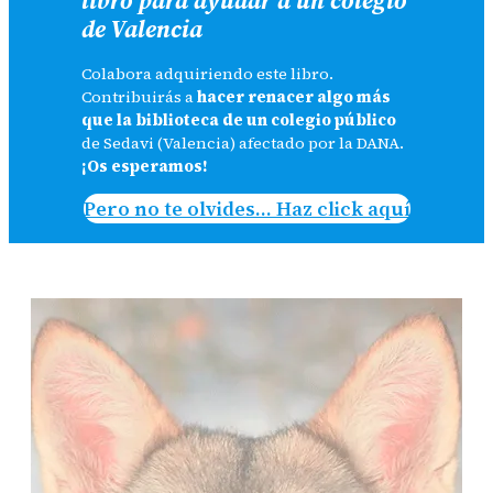
de Valencia
Colabora adquiriendo este libro.
Contribuirás a
hacer renacer algo más
que la biblioteca de un colegio público
de Sedavi (Valencia) afectado por la DANA.
¡Os esperamos!
Pero no te olvides… Haz click aquí