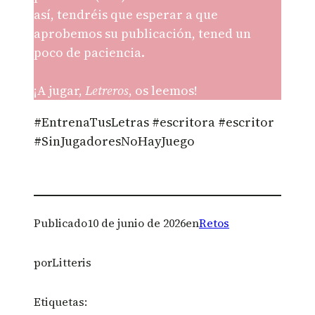
así, tendréis que esperar a que
aprobemos su publicación, tened un
poco de paciencia.
¡A jugar,
Letreros
, os leemos!
#EntrenaTusLetras #escritora #escritor
#SinJugadoresNoHayJuego
Publicado
10 de junio de 2026
en
Retos
por
Litteris
Etiquetas: