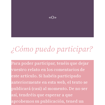
«O»
¿Cómo puedo participar?
Para poder participar, tenéis que dejar
vuestro relato en los comentarios de
este artículo. Si habéis participado
anteriormente en esta web, el texto se
publicará (casi) al momento. De no ser
así, tendréis que esperar a que
aprobemos su publicación, tened un