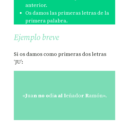
anterior.
Os damos las primeras letras de la
primera palabra.
Ejemplo breve
Si os damos como primeras dos letras
‘JU’:
«
J
ua
n
no
o
di
a
al
l
eñado
r
R
amón».