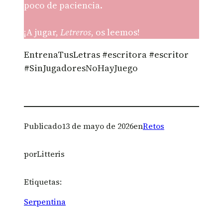
poco de paciencia.
¡A jugar,
Letreros
, os leemos!
EntrenaTusLetras #escritora #escritor
#SinJugadoresNoHayJuego
Publicado
13 de mayo de 2026
en
Retos
por
Litteris
Etiquetas:
Serpentina