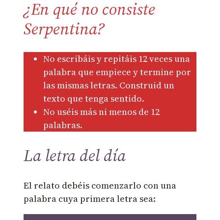
¿En qué no consiste
Serpentina?
No escribáis y repitáis 12 veces una
palabra que empiece y termine por
las mismas letras. Construid un
texto que tenga sentido.
No uséis más ni menos de 12
palabras.
La letra del día
El relato debéis comenzarlo con una
palabra cuya primera letra sea: