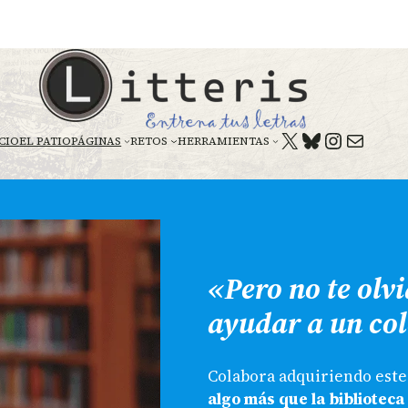
X
BLUESKY
HTTPS:
CORREO E
CIO
EL PATIO
PÁGINAS
RETOS
HERRAMIENTAS
«Pero no te olv
ayudar a un col
Colabora adquiriendo este 
algo más que la biblioteca