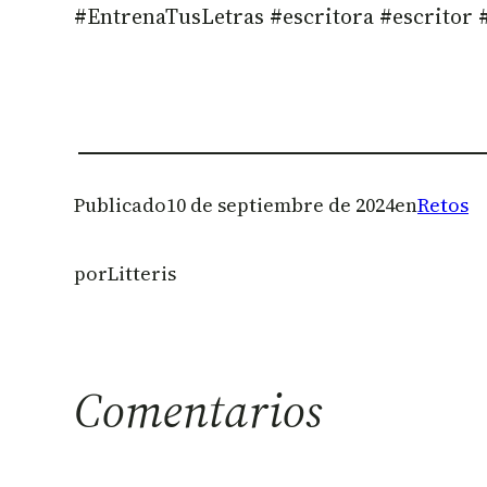
#EntrenaTusLetras #escritora #escritor
Publicado
10 de septiembre de 2024
en
Retos
por
Litteris
Comentarios