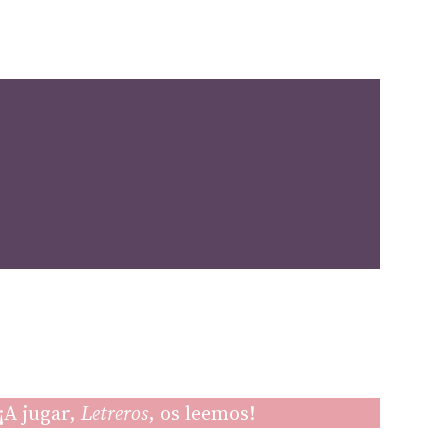
¡A jugar,
Letreros
, os leemos!