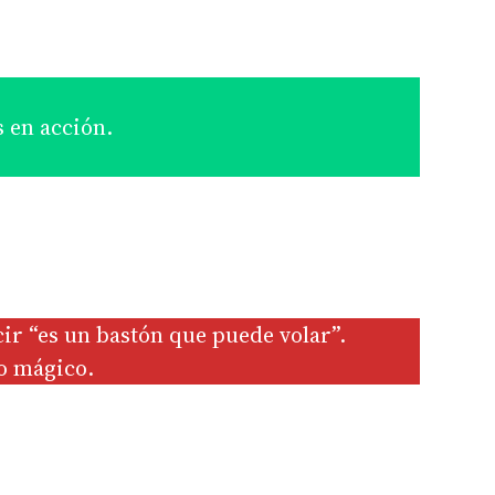
s en acción.
cir “es un bastón que puede volar”.
o mágico.