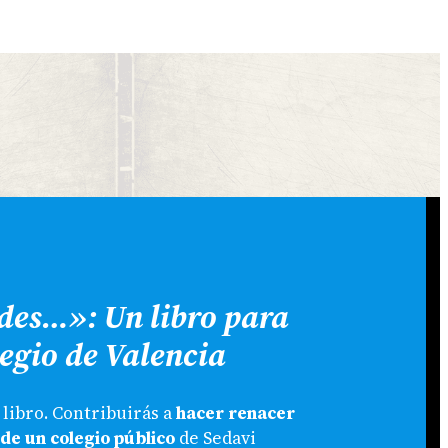
//WWW.INSTAGRAM.COM/LITTERISWEB/
LECTRÓNICO
ides…»: Un libro para
egio de Valencia
libro. Contribuirás a
hacer renacer
 de un colegio público
de Sedavi