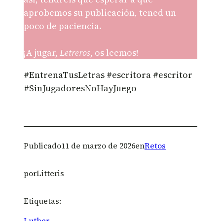
aprobemos su publicación, tened un
poco de paciencia.
¡A jugar,
Letreros
, os leemos!
#EntrenaTusLetras #escritora #escritor
#SinJugadoresNoHayJuego
Publicado
11 de marzo de 2026
en
Retos
por
Litteris
Etiquetas:
Luther