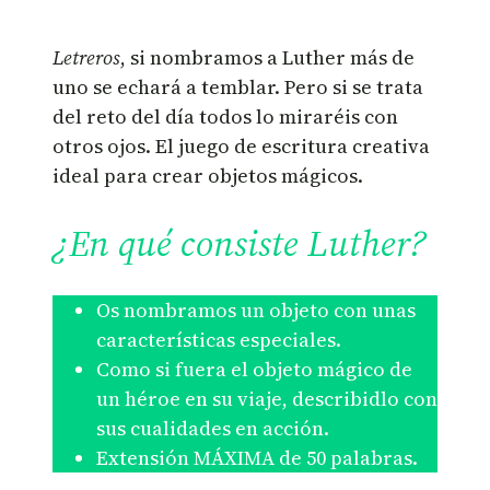
Letreros
, si nombramos a Luther más de
uno se echará a temblar. Pero si se trata
del reto del día todos lo miraréis con
otros ojos. El juego de escritura creativa
ideal para crear objetos mágicos.
¿En qué consiste Luther?
Os nombramos un objeto con unas
características especiales.
Como si fuera el objeto mágico de
un héroe en su viaje, describidlo con
sus cualidades en acción.
Extensión MÁXIMA de 50 palabras.