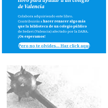
de Valencia
Colabora adquiriendo este libro.
Contribuirás a
hacer renacer algo más
que la biblioteca de un colegio público
de Sedavi (Valencia) afectado por la DANA.
¡Os esperamos!
Pero no te olvides… Haz click aquí