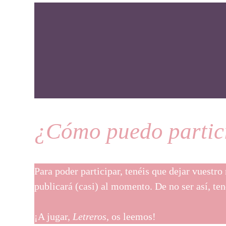
¿Cómo puedo partic
Para poder participar, tenéis que dejar vuestro
publicará (casi) al momento. De no ser así, te
¡A jugar,
Letreros
, os leemos!