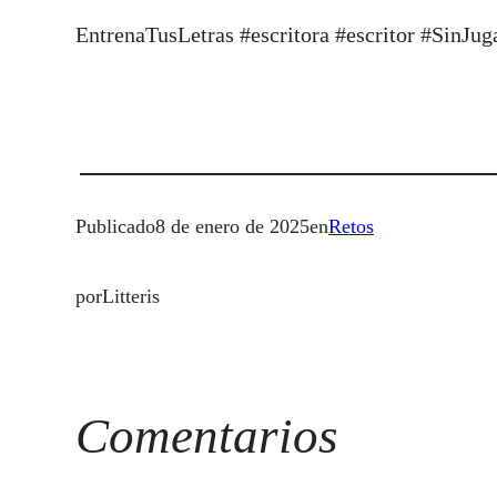
EntrenaTusLetras #escritora #escritor #SinJ
Publicado
8 de enero de 2025
en
Retos
por
Litteris
Comentarios