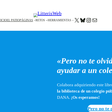
X
BLUESKY
HTTPS:/
CORREO E
NICIO
EL PATIO
PÁGINAS
RETOS
HERRAMIENTAS
«Pero no te olvi
ayudar a un cole
Colabora adquiriendo este libr
la biblioteca de un colegio pú
DANA.
¡Os esperamos!
Pero no te 