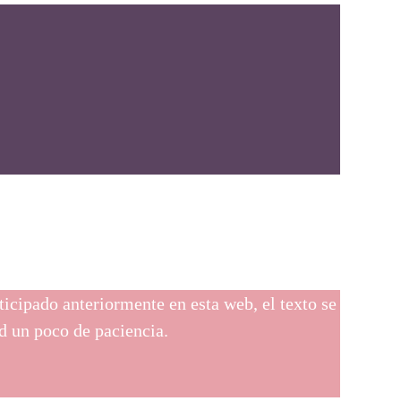
rticipado anteriormente en esta web, el texto se
d un poco de paciencia.