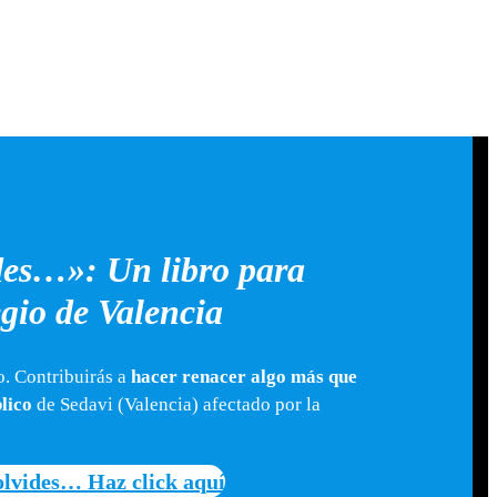
/WWW.INSTAGRAM.COM/LITTERISWEB/
LECTRÓNICO
des…»: Un libro para
gio de Valencia
o. Contribuirás a
hacer renacer algo más que
blico
de Sedavi (Valencia) afectado por la
olvides… Haz click aquí