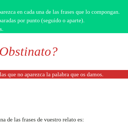
aparezca en cada una de las frases que lo compongan.
paradas por punto (seguido o aparte).
s.
 Obstinato?
 las que no aparezca la palabra que os damos.
a de las frases de vuestro relato es: