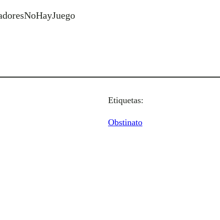
ugadoresNoHayJuego
Etiquetas:
Obstinato