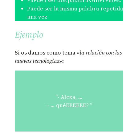
Pueden ser dos palabras diferentes.
Puede ser la misma palabra repetida
una vez
Ejemplo
Si os damos como tema
«la relación con las
nuevas tecnologías»
:
“- Alexa, …
– … quéEEEEEE? ”