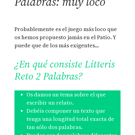
Palabras: muy loco
Probablemente es el juego más loco que
os hemos propuesto jamás en el Patio. Y
puede que de los más exigentes…
¿En qué consiste Litteris
Reto 2 Palabras?
Os damos un tema sobre el que
escribir un relato.
Debéis componer un texto que
tenga una longitud total exacta de
tan sólo dos palabras.