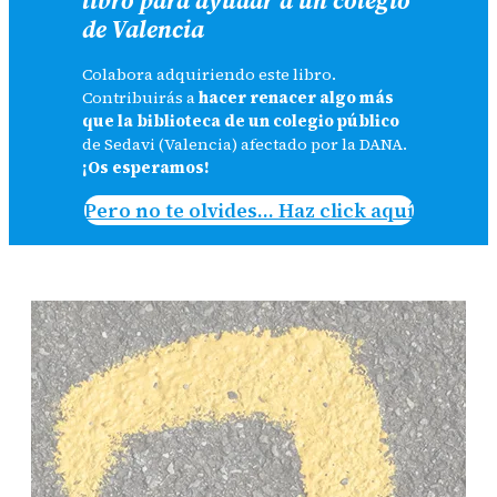
de Valencia
Colabora adquiriendo este libro.
Contribuirás a
hacer renacer algo más
que la biblioteca de un colegio público
de Sedavi (Valencia) afectado por la DANA.
¡Os esperamos!
Pero no te olvides… Haz click aquí