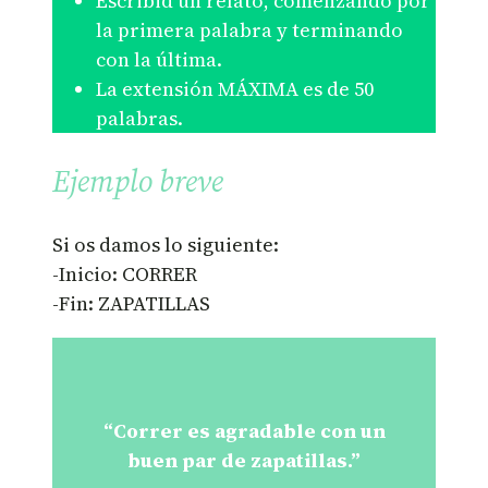
Escribid un relato, comenzando por
la primera palabra y terminando
con la última.
La extensión MÁXIMA es de 50
palabras.
Ejemplo breve
Si os damos lo siguiente:
-Inicio: CORRER
-Fin: ZAPATILLAS
“Correr es agradable con un
buen par de zapatillas.”