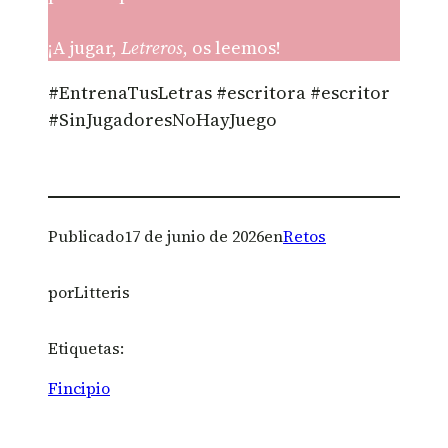
¡A jugar,
Letreros
, os leemos!
#EntrenaTusLetras #escritora #escritor
#SinJugadoresNoHayJuego
Publicado
17 de junio de 2026
en
Retos
por
Litteris
Etiquetas:
Fincipio