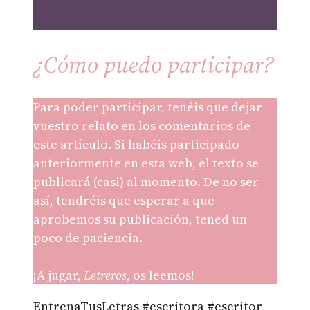
¿Cómo puedo participar?
Para poder participar, tenéis que dejar
vuestro relato en los comentarios de
este artículo. Si habéis participado
anteriormente en esta web, el texto se
publicará (casi) al momento. De no ser
así, tendréis que esperar a que
aprobemos su publicación, tened un
poco de paciencia.
¡A jugar,
Letreros
, os leemos!
EntrenaTusLetras #escritora #escritor