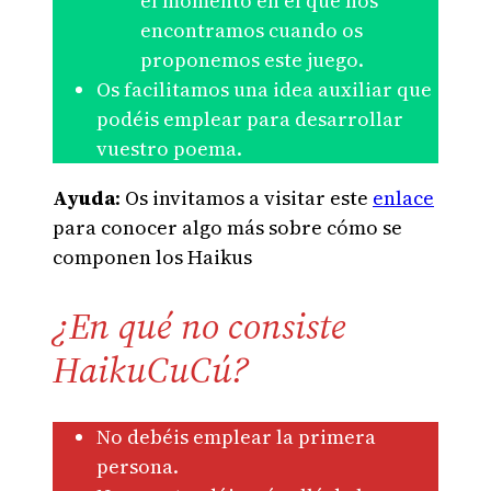
el momento en el que nos
encontramos cuando os
proponemos este juego.
Os facilitamos una idea auxiliar que
podéis emplear para desarrollar
vuestro poema.
Ayuda
: Os invitamos a visitar este
enlace
para conocer algo más sobre cómo se
componen los Haikus
¿En qué no consiste
HaikuCuCú?
No debéis emplear la primera
persona.