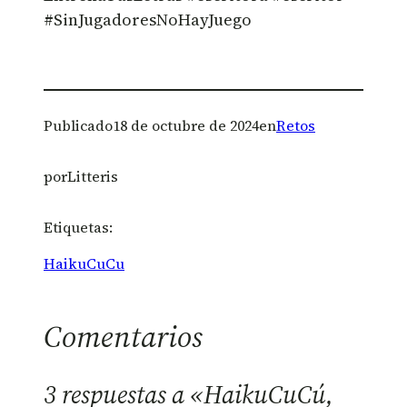
#SinJugadoresNoHayJuego
Publicado
18 de octubre de 2024
en
Retos
por
Litteris
Etiquetas:
HaikuCuCu
Comentarios
3 respuestas a «HaikuCuCú,