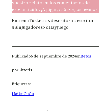
vuestro relato en los comentarios de
este artículo. ¡A jugar,
Letreros
, os leemos!
EntrenaTusLetras #escritora #escritor
#SinJugadoresNoHayJuego
Publicado
6 de septiembre de 2024
en
Retos
por
Litteris
Etiquetas:
HaikuCuCu