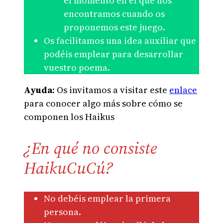
el momento en el que nos
encontramos cuando os
proponemos este juego.
Os facilitamos una idea auxiliar que
podéis emplear para desarrollar
vuestro poema.
Ayuda
: Os invitamos a visitar este
enlace
para conocer algo más sobre cómo se
componen los Haikus
¿En qué no consiste
HaikuCuCú?
No debéis emplear la primera
persona.