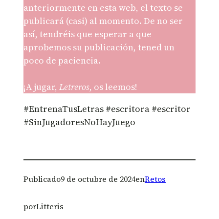
anteriormente en esta web, el texto se
publicará (casi) al momento. De no ser
así, tendréis que esperar a que
aprobemos su publicación, tened un
poco de paciencia.
¡A jugar,
Letreros
, os leemos!
#EntrenaTusLetras #escritora #escritor
#SinJugadoresNoHayJuego
Publicado
9 de octubre de 2024
en
Retos
por
Litteris