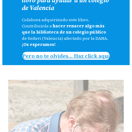
de Valencia
Colabora adquiriendo este libro.
Contribuirás a
hacer renacer algo más
que la biblioteca de un colegio público
de Sedavi (Valencia) afectado por la DANA.
¡Os esperamos!
Pero no te olvides… Haz click aquí