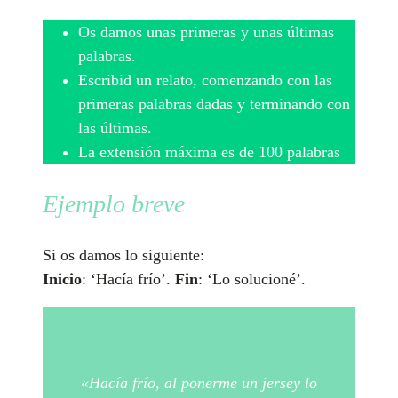
Os damos unas primeras y unas últimas
palabras.
Escribid un relato, comenzando con las
primeras palabras dadas y terminando con
las últimas.
La extensión máxima es de 100 palabras
Ejemplo breve
Si os damos lo siguiente:
Inicio
: ‘Hacía frío’.
Fin
: ‘Lo solucioné’.
«Hacía frío, al ponerme un jersey lo