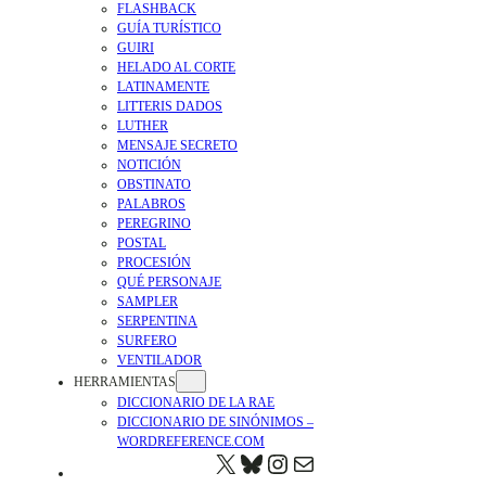
FLASHBACK
GUÍA TURÍSTICO
GUIRI
HELADO AL CORTE
LATINAMENTE
LITTERIS DADOS
LUTHER
MENSAJE SECRETO
NOTICIÓN
OBSTINATO
PALABROS
PEREGRINO
POSTAL
PROCESIÓN
QUÉ PERSONAJE
SAMPLER
SERPENTINA
SURFERO
VENTILADOR
HERRAMIENTAS
DICCIONARIO DE LA RAE
DICCIONARIO DE SINÓNIMOS –
WORDREFERENCE.COM
X
BLUESKY
HTTPS://WWW.IN
CORREO ELECTRÓNICO