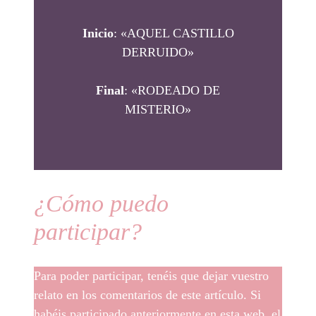
Inicio
: «AQUEL CASTILLO
DERRUIDO»
Final
: «RODEADO DE
MISTERIO»
¿Cómo puedo
participar?
Para poder participar, tenéis que dejar vuestro
relato en los comentarios de este artículo. Si
habéis participado anteriormente en esta web, el