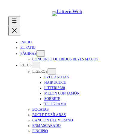
Saltar
al
contenido
INICIO
EL PATIO
PÁGINAS
CONCURSO QUERIDOS REYES MAGOS
RETOS
LIGEROS
EVOCANOTAS
HAIKUCUCU
LITTERIS280
MELÓN CON JAMÓN
SORBETE
TELEGRAMA
BOCATAS
BUCLE DE SÍLABAS
CANCIÓN DEL VERANO
ENMASCARADO
FINCIPIO