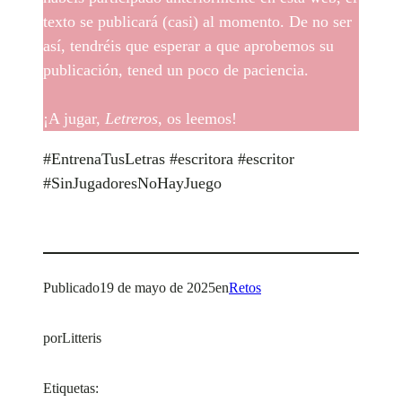
texto se publicará (casi) al momento. De no ser
así, tendréis que esperar a que aprobemos su
publicación, tened un poco de paciencia.
¡A jugar,
Letreros
, os leemos!
#EntrenaTusLetras #escritora #escritor
#SinJugadoresNoHayJuego
Publicado
19 de mayo de 2025
en
Retos
por
Litteris
Etiquetas: