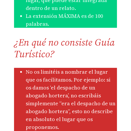
lugar, que puede estar integrada
dentro de un relato.
La extensión MÁXIMA es de 100
palabras.
¿En qué no consiste Guía
Turístico?
No os limitéis a nombrar el lugar
que os facilitamos. Por ejemplo: si
os damos ‘el despacho de un
abogado hortera’, no escribáis
simplemente “era el despacho de un
abogado hortera”, esto no describe
en absoluto el lugar que os
proponemos.