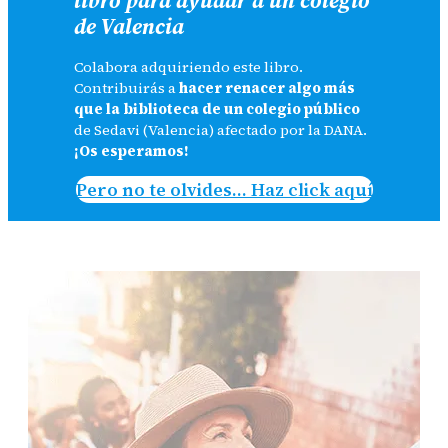
de Valencia
Colabora adquiriendo este libro.
Contribuirás a
hacer renacer algo más
que la biblioteca de un colegio público
de Sedavi (Valencia) afectado por la DANA.
¡Os esperamos!
Pero no te olvides… Haz click aquí