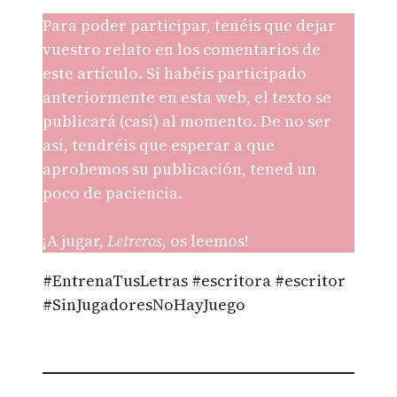
Para poder participar, tenéis que dejar
vuestro relato en los comentarios de
este artículo. Si habéis participado
anteriormente en esta web, el texto se
publicará (casi) al momento. De no ser
así, tendréis que esperar a que
aprobemos su publicación, tened un
poco de paciencia.
¡A jugar,
Letreros
, os leemos!
#EntrenaTusLetras #escritora #escritor
#SinJugadoresNoHayJuego