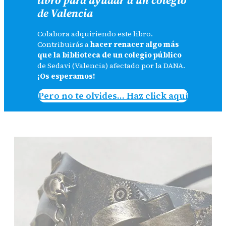
de Valencia
Colabora adquiriendo este libro.
Contribuirás a
hacer renacer algo más
que la biblioteca de un colegio público
de Sedavi (Valencia) afectado por la DANA.
¡Os esperamos!
Pero no te olvides… Haz click aquí