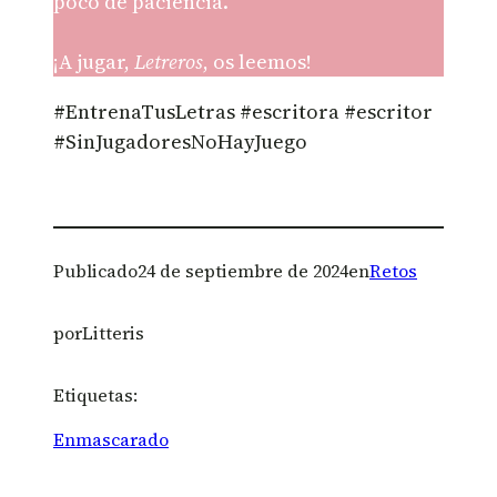
poco de paciencia.
¡A jugar,
Letreros
, os leemos!
#EntrenaTusLetras #escritora #escritor
#SinJugadoresNoHayJuego
Publicado
24 de septiembre de 2024
en
Retos
por
Litteris
Etiquetas:
Enmascarado