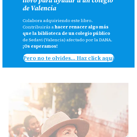
de Valencia
Colabora adquiriendo este libro.
Contribuirás a
hacer renacer algo más
que la biblioteca de un colegio público
de Sedavi (Valencia) afectado por la DANA.
¡Os esperamos!
Pero no te olvides… Haz click aquí