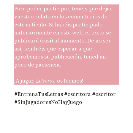
Para poder participar, tenéis que dejar
vuestro relato en los comentarios de
este artículo. Si habéis participado
anteriormente en esta web, el texto se
publicará (casi) al momento. De no ser
así, tendréis que esperar a que
aprobemos su publicación, tened un
poco de paciencia.
¡A jugar,
Letreros
, os leemos!
#EntrenaTusLetras #escritora #escritor
#SinJugadoresNoHayJuego