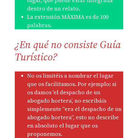
lugar, que puede estar integrada
dentro de un relato.
La extensión MÁXIMA es de 100
palabras.
¿En qué no consiste Guía
Turístico?
No os limitéis a nombrar el lugar
que os facilitamos. Por ejemplo: si
os damos ‘el despacho de un
abogado hortera’, no escribáis
simplemente “era el despacho de un
abogado hortera”, esto no describe
en absoluto el lugar que os
proponemos.