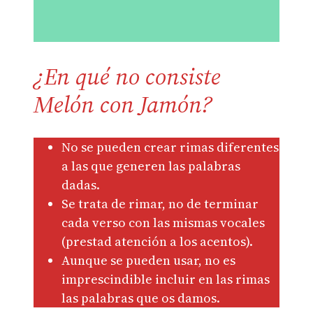
¿En qué no consiste
Melón con Jamón?
No se pueden crear rimas diferentes
a las que generen las palabras
dadas.
Se trata de rimar, no de terminar
cada verso con las mismas vocales
(prestad atención a los acentos).
Aunque se pueden usar, no es
imprescindible incluir en las rimas
las palabras que os damos.