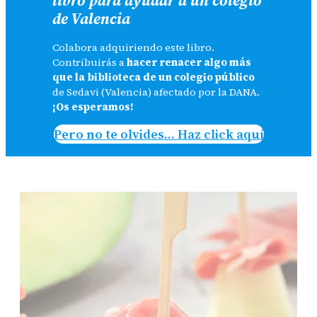
de Valencia
Colabora adquiriendo este libro.
Contribuirás a
hacer renacer algo más
que la biblioteca de un colegio público
de Sedavi (Valencia) afectado por la DANA.
¡Os esperamos!
Pero no te olvides… Haz click aquí