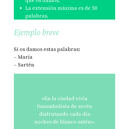
que os damos.
La extensión máxima es de 50
palabras.
Ejemplo breve
Si os damos estas palabras:
– María
– Sartén
«En la ciudad vivía
funambulista de arcén
disfrutando cada día
noches de blanco satén».