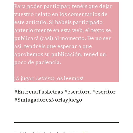
Para poder participar, tenéis que dejar
vuestro relato en los comentarios de
este artículo. Si habéis participado
anteriormente en esta web, el texto se
publicará (casi) al momento. De no ser
así, tendréis que esperar a que
aprobemos su publicación, tened un
poco de paciencia.
¡A jugar,
Letreros
, os leemos!
#EntrenaTusLetras #escritora #escritor
#SinJugadoresNoHayJuego