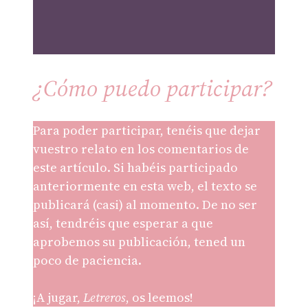
¿Cómo puedo participar?
Para poder participar, tenéis que dejar
vuestro relato en los comentarios de
este artículo. Si habéis participado
anteriormente en esta web, el texto se
publicará (casi) al momento. De no ser
así, tendréis que esperar a que
aprobemos su publicación, tened un
poco de paciencia.
¡A jugar,
Letreros
, os leemos!