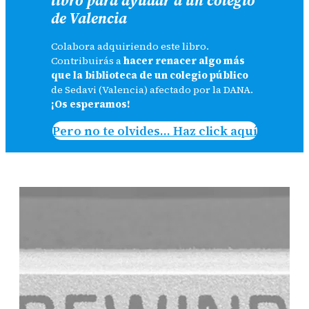
de Valencia
Colabora adquiriendo este libro.
Contribuirás a
hacer renacer algo más
que la biblioteca de un colegio público
de Sedavi (Valencia) afectado por la DANA.
¡Os esperamos!
Pero no te olvides… Haz click aquí