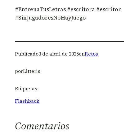
#EntrenaTusLetras #escritora #escritor
#SinJugadoresNoHayJuego
Publicado
3 de abril de 2025
en
Retos
por
Litteris
Etiquetas:
Flashback
Comentarios